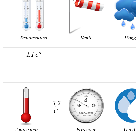
Temperatura
Vento
Pioggi
1.1 c°
-
-
3,2
c°
T massima
Pressione
Umidit