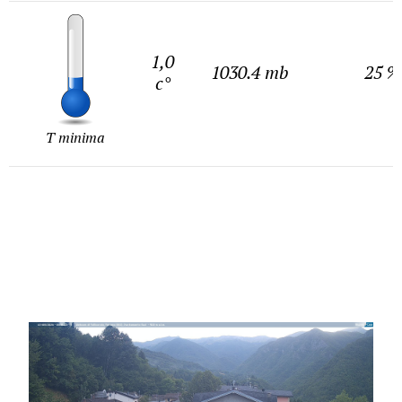
1,0
1030.4 mb
25 %
c°
T minima