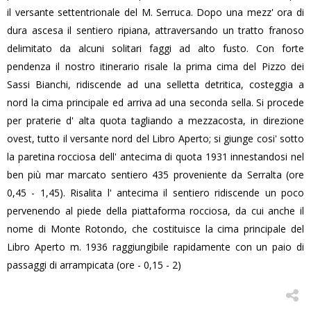
il versante settentrionale del M. Serruca. Dopo una mezz' ora di
dura ascesa il sentiero ripiana, attraversando un tratto franoso
delimitato da alcuni solitari faggi ad alto fusto. Con forte
pendenza il nostro itinerario risale la prima cima del Pizzo dei
Sassi Bianchi, ridiscende ad una selletta detritica, costeggia a
nord la cima principale ed arriva ad una seconda sella. Si procede
per praterie d' alta quota tagliando a mezzacosta, in direzione
ovest, tutto il versante nord del Libro Aperto; si giunge cosi' sotto
la paretina rocciosa dell' antecima di quota 1931 innestandosi nel
ben più mar marcato sentiero 435 proveniente da Serralta (ore
0,45 - 1,45). Risalita l' antecima il sentiero ridiscende un poco
pervenendo al piede della piattaforma rocciosa, da cui anche il
nome di Monte Rotondo, che costituisce la cima principale del
Libro Aperto m. 1936 raggiungibile rapidamente con un paio di
passaggi di arrampicata (ore - 0,15 - 2)