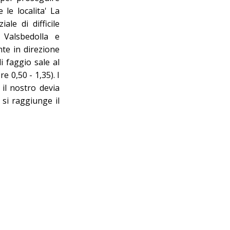
 le localita' La
le di difficile
 Valsbedolla e
te in direzione
i faggio sale al
e 0,50 - 1,35). I
 il nostro devia
 si raggiunge il