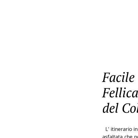
Facil
Fellic
del Co
L' itinerario in
asfaltata che po