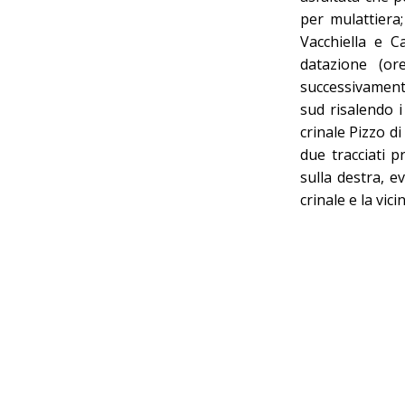
per mulattiera;
Vacchiella e C
datazione (or
successivament
sud risalendo i
crinale Pizzo di
due tracciati p
sulla destra, e
crinale e la vic