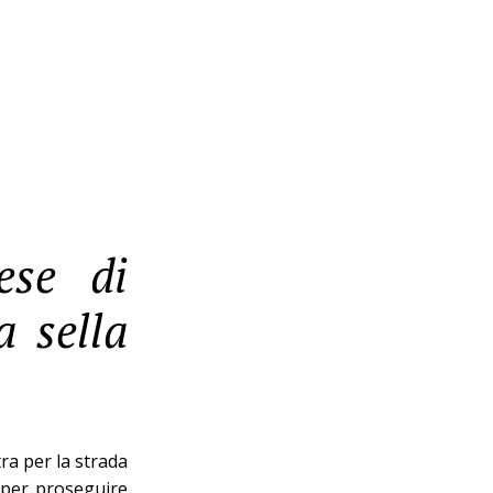
ese di
a sella
tra per la strada
ia per proseguire