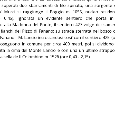
 superati due sbarramenti di filo spinato, una sorgente e
a' Mucci si raggiunge il Poggio m. 1055, nucleo residenzia
e 0,45). Ignorata un evidente sentiero che porta in
e alla Madonna del Ponte, il sentiero 427 volge decisamen
 fianchi del Pizzo di Fanano: su strada sterrata nel bosco d
 Fanano - M. Lancio incrociandosi cosi' con il sentiero 425: (or
roseguono in comune per circa 400 metri, poi si dividono:
vita la cima del Monte Lancio e con una un ultimo strappo
ina sella de Il Colombino m. 1526 (ore 0,40 - 2,15)