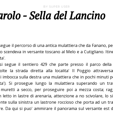
BY
SUPER USER
arolo - Sella del Lancino
segue il percorso di una antica mulattiera che da Fanano, per
no scendeva in versante toscano al Melo e a Cutigliano. Itin
ta'.
 si segue il sentiero 429 che parte presso il parco della
olte la strada diretta alla localita' Il Poggio attrave
si imbocca sulla destra una mulattiera che in pochi minuti 
ta'). Si prosegue lungo la mulattiera superando un tra
 muretti a secco, per proseguire poi a mezza costa; rag
letto in lastre di arenaria, attenzione a no scivolare, lo si
nte sulla sinistra un lastrone roccioso che porta ad un trat
re. Da qui si puo' ammirare il panorama sul versante est 