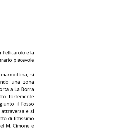
 Fellicarolo e la
erario piacevole
 marmottina, si
rsando una zona
porta a La Borra
tto fortemente
giunto il Fosso
 attraversa e si
to di fittissimo
del M. Cimone e